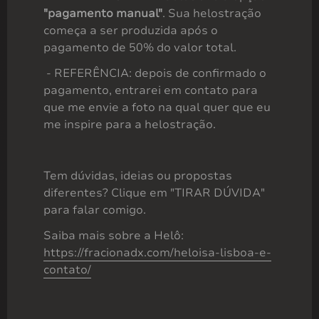
"pagamento manual"
. Sua helostração
começa a ser produzida após o
Helostração digital + física (1 ...
pagamento de 50% do valor total.
R$
100,00
- REFERÊNCIA: depois de confirmado o
pagamento, entrarei em contato para
que me envie a foto na qual quer que eu
me inspire para a helostração.
Tem dúvidas, ideias ou propostas
diferentes? Clique em "TIRAR DÚVIDA"
para falar comigo.
Saiba mais sobre a Helô:
https://fracionadx.com/heloisa-lisboa-e-
contato/