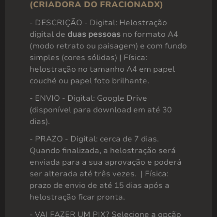
(CRIADORA DO FRACIONADX)
- DESCRIÇÃO - Digital: Helostração
digital de
duas pessoas
no formato A4
Helostração (2 pessoas)
(modo retrato ou paisagem) e com fundo
R$
120,00
simples (cores sólidas) | Física:
helostração no tamanho A4 em papel
couché ou papel foto brilhante.
- ENVIO - Digital: Google Drive
(disponível para download em até 30
dias).
- PRAZO - Digital: cerca de 7 dias.
Quando finalizada, a helostração será
enviada para a sua aprovação e poderá
ser alterada até três vezes. | Física:
prazo de envio de até 15 dias após a
helostração ficar pronta.
- VAI FAZER UM PIX? Selecione a opção