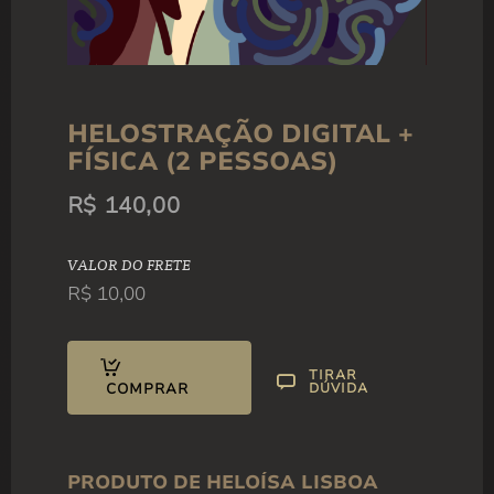
Helostração (1 pessoa)
HELOSTRAÇÃO DIGITAL +
R$
80,00
FÍSICA (2 PESSOAS)
R$
140,00
VALOR DO FRETE
R$
10,00
TIRAR
COMPRAR
DÚVIDA
PRODUTO DE
HELOÍSA LISBOA